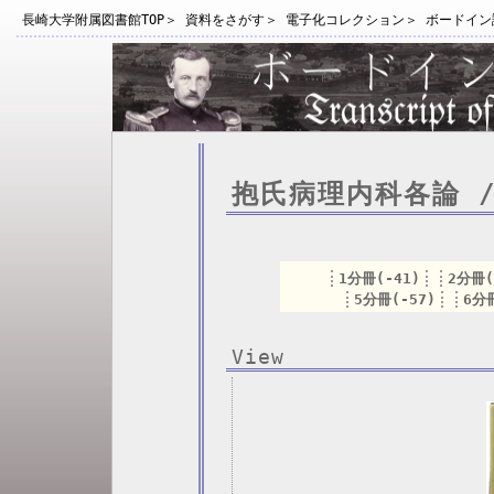
長崎大学附属図書館TOP
＞
資料をさがす
＞
電子化コレクション
＞
ボードイン
抱氏病理内科各論 
1分冊(-41)
2分冊(
5分冊(-57)
6分冊
View