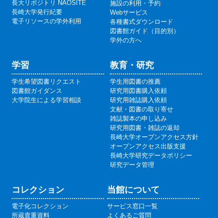
長大リポジトリ NAOSITE
施設の利用・予約
長崎大学発行紀要
Webサービス
電子リソースの学外利用
各種書式ダウンロード
図書館ガイド（目的別）
学外の方へ
学習
教育・研究
学生希望図書リクエスト
学生用図書の推薦
図書館ガイダンス
研究用図書購入依頼
大学院生による学習相談
研究用雑誌購入依頼
文献・図書の取り寄せ
雑誌製本の申し込み
研究用図書・雑誌の返却
長崎大学オープンアクセス方針
オープンアクセス出版支援
長崎大学研究データポリシー
研究データ管理
コレクション
当館について
電子化コレクション
サービス窓口一覧
所蔵貴重資料
よくあるご質問