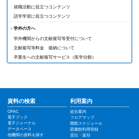
就職活動に役立つコンテンツ
語学学習に役立つコンテンツ
学外の方へ
学外機関からの文献複写等受付について
文献複写等料金 後納について
卒業生への文献複写サービス（医学分館）
資料の検索
利用案内
OPAC
総合案内
電子ブック
フロアマップ
電子ジャーナル
開館スケジュール
データベース
図書館利用登録
他機関の資料を探す
貸出・返却