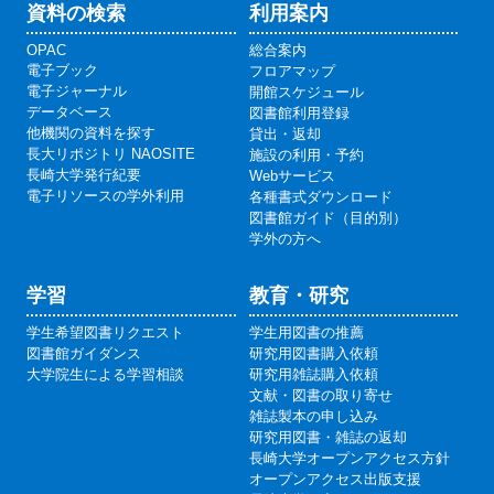
資料の検索
利用案内
OPAC
総合案内
電子ブック
フロアマップ
電子ジャーナル
開館スケジュール
データベース
図書館利用登録
他機関の資料を探す
貸出・返却
長大リポジトリ NAOSITE
施設の利用・予約
長崎大学発行紀要
Webサービス
電子リソースの学外利用
各種書式ダウンロード
図書館ガイド（目的別）
学外の方へ
学習
教育・研究
学生希望図書リクエスト
学生用図書の推薦
図書館ガイダンス
研究用図書購入依頼
大学院生による学習相談
研究用雑誌購入依頼
文献・図書の取り寄せ
雑誌製本の申し込み
研究用図書・雑誌の返却
長崎大学オープンアクセス方針
オープンアクセス出版支援