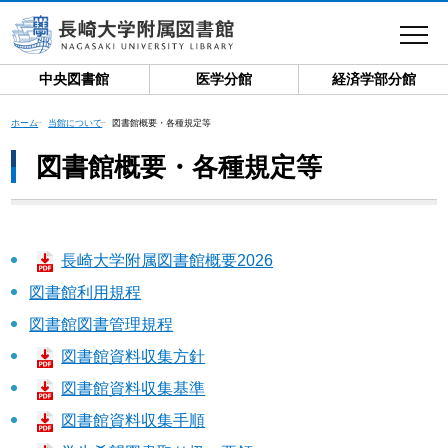
toggle
navigat
中央図書館
医学分館
経済学部分館
ホーム
当館について
図書館概要・各種規定等
図書館概要・各種規定等
長崎大学附属図書館概要2026
図書館利用規程
図書館図書管理規程
図書館資料収集方針
図書館資料収集基準
図書館資料収集手順