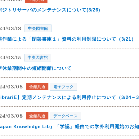
ポジトリサーバのメンテナンスについて(3/26)
24/03/18
中央図書館
蒸作業による「閉架書庫１」資料の利用制限について（3/21）
24/03/15
中央図書館
季休業期間中の短縮開館について
24/03/08
全館共通
電子ブック
LibrariE】定期メンテナンスによる利用停止について（3/24～3
24/03/08
全館共通
データベース
Japan Knowledge Lib』「学認」経由での学外利用開始のお