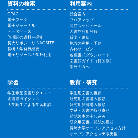
資料の検索
利用案内
OPAC
総合案内
電子ブック
フロアマップ
電子ジャーナル
開館スケジュール
データベース
図書館利用登録
他機関の資料を探す
貸出・返却
長大リポジトリ NAOSITE
施設の利用・予約
長崎大学発行紀要
Webサービス
電子リソースの学外利用
各種書式ダウンロード
図書館ガイド（目的別）
学外の方へ
学習
教育・研究
学生希望図書リクエスト
学生用図書の推薦
図書館ガイダンス
研究用図書購入依頼
大学院生による学習相談
研究用雑誌購入依頼
文献・図書の取り寄せ
雑誌製本の申し込み
研究用図書・雑誌の返却
長崎大学オープンアクセス方針
オープンアクセス出版支援