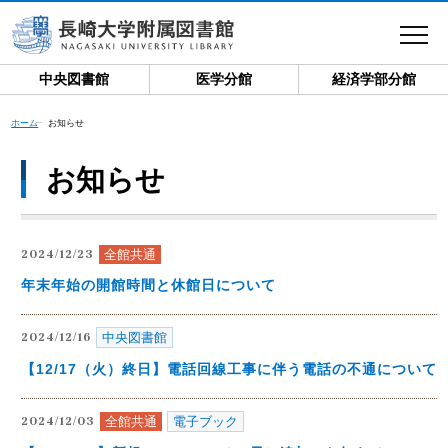
toggle
navigat
中央図書館
医学分館
経済学部分館
ホーム
お知らせ
お知らせ
全館共通
2024/12/23
年末年始の開館時間と休館日について
中央図書館
2024/12/16
【12/17（火）終日】電話回線工事に伴う電話の不通について
全館共通
電子ブック
2024/12/03