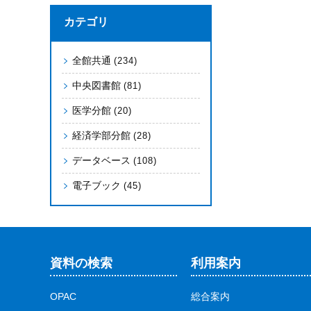
カテゴリ
全館共通
(234)
中央図書館
(81)
医学分館
(20)
経済学部分館
(28)
データベース
(108)
電子ブック
(45)
資料の検索
利用案内
OPAC
総合案内