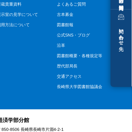
所蔵貴重資料
よくあるご質問
展示室の見学について
古本募金
利用方法について
図書館報
問い合わせ先
公式SNS・ブログ
沿革
図書館概要・各種規定等
歴代部局長
交通アクセス
長崎県大学図書館協議会
経済学部分館
〒850-8506 長崎県長崎市片淵4-2-1