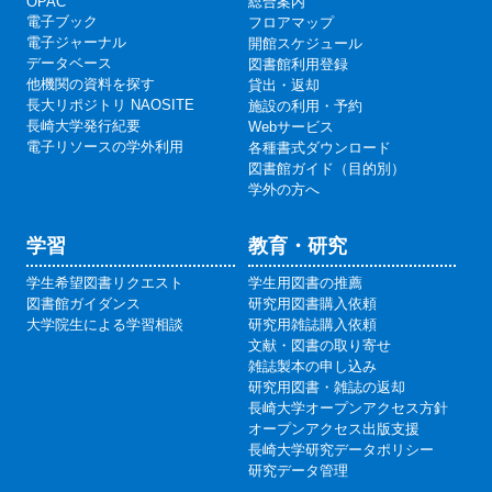
OPAC
総合案内
電子ブック
フロアマップ
電子ジャーナル
開館スケジュール
データベース
図書館利用登録
他機関の資料を探す
貸出・返却
長大リポジトリ NAOSITE
施設の利用・予約
長崎大学発行紀要
Webサービス
電子リソースの学外利用
各種書式ダウンロード
図書館ガイド（目的別）
学外の方へ
学習
教育・研究
学生希望図書リクエスト
学生用図書の推薦
図書館ガイダンス
研究用図書購入依頼
大学院生による学習相談
研究用雑誌購入依頼
文献・図書の取り寄せ
雑誌製本の申し込み
研究用図書・雑誌の返却
長崎大学オープンアクセス方針
オープンアクセス出版支援
長崎大学研究データポリシー
研究データ管理