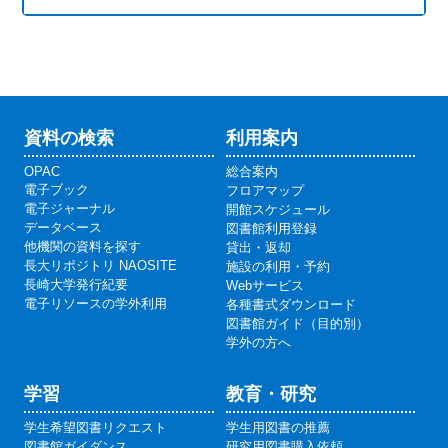
資料の検索
利用案内
OPAC
総合案内
電子ブック
フロアマップ
電子ジャーナル
開館スケジュール
データベース
図書館利用登録
他機関の資料を探す
貸出・返却
長大リポジトリ NAOSITE
施設の利用・予約
長崎大学発行紀要
Webサービス
電子リソースの学外利用
各種書式ダウンロード
図書館ガイド（目的別）
学外の方へ
学習
教育・研究
学生希望図書リクエスト
学生用図書の推薦
図書館ガイダンス
研究用図書購入依頼