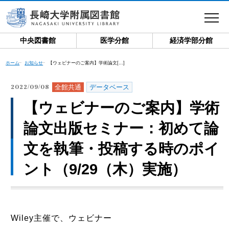
toggle
navigat
中央図書館
医学分館
経済学部分館
ホーム
お知らせ
【ウェビナーのご案内】学術論文[…]
全館共通
データベース
2022/09/08
【ウェビナーのご案内】学術
論文出版セミナー：初めて論
文を執筆・投稿する時のポイ
ント（9/29（木）実施）
Wiley主催で、ウェビナー