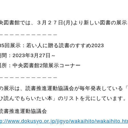
央図書館では、３月２７日(月)より新しい図書の展
＿＿＿＿＿＿＿＿＿＿＿
85回展示：若い人に贈る読書のすすめ2023
期間：2023年3月27日～
場所：中央図書館2階展示コーナー
＿＿＿＿＿＿＿＿＿＿＿
の展示は、読書推進運動協議会が毎年発表している
ひ読んでもらいたい本」のリストを元にしています
読書推進運動協議会
tp://www.dokusyo.or.jp/jigyo/wakaihito/wakaihito.h