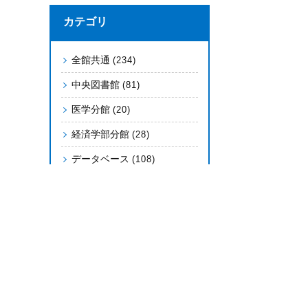
カテゴリ
全館共通
(234)
中央図書館
(81)
医学分館
(20)
経済学部分館
(28)
データベース
(108)
電子ブック
(45)
資料の検索
利用案内
OPAC
総合案内